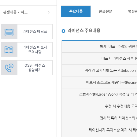
주요내용
한글전문
영문
분쟁대응 가이드
라이선스 주요내용
라이선스 비교표
라
복제, 배포, 수정의 권한
라이선스 배포시
이
주의사항
선
배포시 라이선스 사본 
스
OSS라이선스
주
상담하기
저작권 고지사항 또는 Attributio
요
내
배포시 소스코드 제공의무(Recipro
용
조합저작물(Lager Work) 작성 및 
수정 시 수정내용 고
명시적 특허 라이선스의
라이선시가 특허소송 제기 시 라